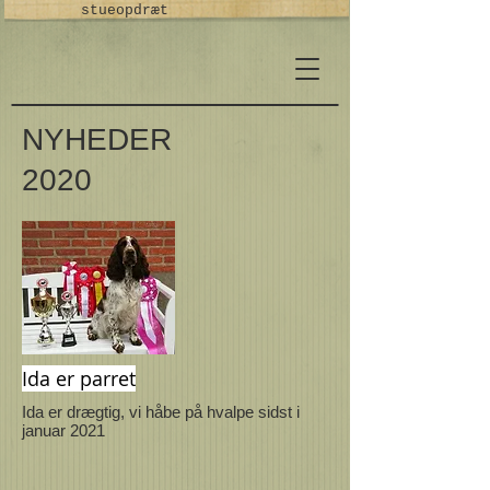
stueopdræt
NYHEDER
2020
Ida er parret
Ida er drægtig, vi håbe på hvalpe sidst i
januar 2021