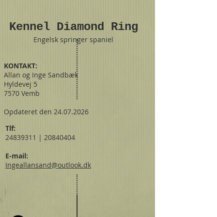
Kennel
Diamond Ring
Engelsk springer spaniel
KONTAKT:
Allan og Inge Sandbæk
Hyldevej 5
7570 Vemb
Opdateret den
24.07.2026
Tlf:
24839311 | 20840404
E-mail:
Ingeallansand@outlook.dk