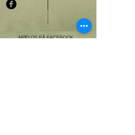
MØD OS PÅ FACEBOOK