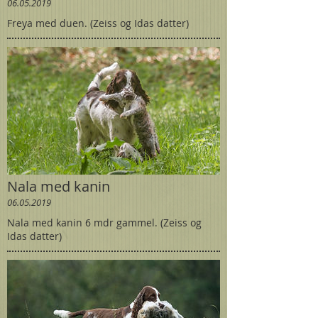
06.05.2019
Freya med duen. (Zeiss og Idas datter)
Nala med kanin
06.05.2019
Nala med kanin 6 mdr gammel. (Zeiss og
Idas datter)