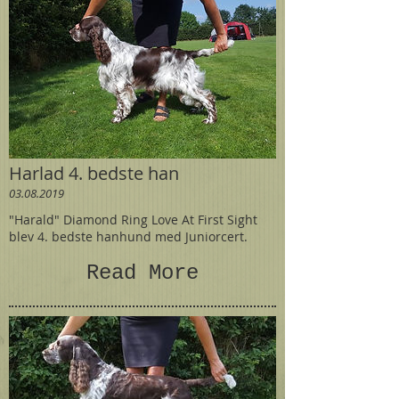
Harlad 4. bedste han
03.08.2019
"Harald" Diamond Ring Love At First Sight
blev 4. bedste hanhund med Juniorcert.
Read More