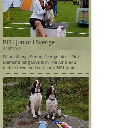
BIS1 junior i Sverige
21.07.2019
På udstilling i Sunne, Sverige blev "Rita"
Diamond Ring Love Is In The Air blev 2.
bedste tæve med cert samt BIS1 junior.