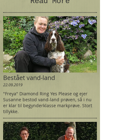
Read More
Bestået vand-land
22.09.2019
"Freya" Diamond Ring Yes Please og ejer
Susanne bestod vand-land prøven, så i nu
er klar til begynderklasse markprøve. Stort
tillykke.