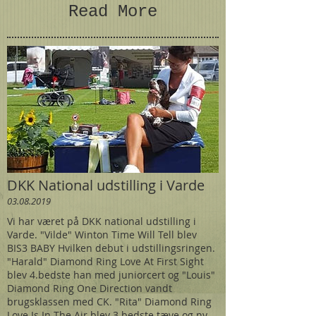
Read More
DKK National udstilling i Varde
03.08.2019
Vi har været på DKK national udstilling i
Varde. "Vilde" Winton Time Will Tell blev
BIS3 BABY Hvilken debut i udstillingsringen.
"Harald" Diamond Ring Love At First Sight
blev 4.bedste han med juniorcert og "Louis"
Diamond Ring One Direction vandt
brugsklassen med CK. "Rita" Diamond Ring
Love Is In The Air blev 3.bedste tæve og ny