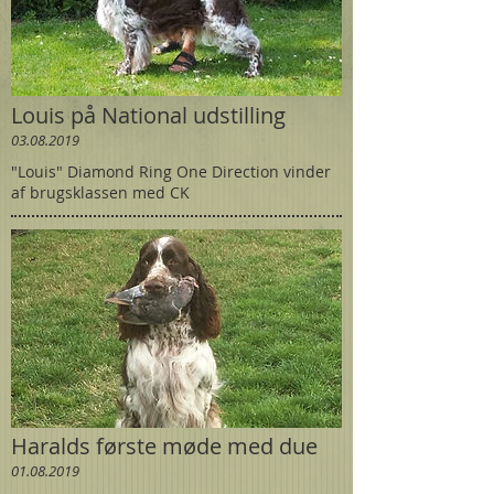
Louis på National udstilling
03.08.2019
"Louis" Diamond Ring One Direction vinder
af brugsklassen med CK
Haralds første møde med due
01.08.2019