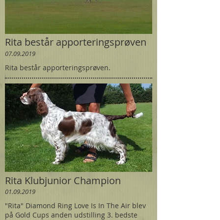
Rita består apporteringsprøven
07.09.2019
Rita består apporteringsprøven.
Rita Klubjunior Champion
01.09.2019
"Rita" Diamond Ring Love Is In The Air blev
på Gold Cups anden udstilling 3. bedste