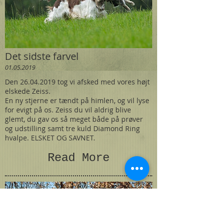
Det sidste farvel
01.05.2019
Den 26.04.2019 tog vi afsked med vores højt
elskede Zeiss.
En ny stjerne er tændt på himlen, og vil lyse
for evigt på os. Zeiss du vil aldrig blive
glemt, du gav os så meget både på prøver
og udstilling samt tre kuld Diamond Ring
hvalpe. ELSKET OG SAVNET.
Read More