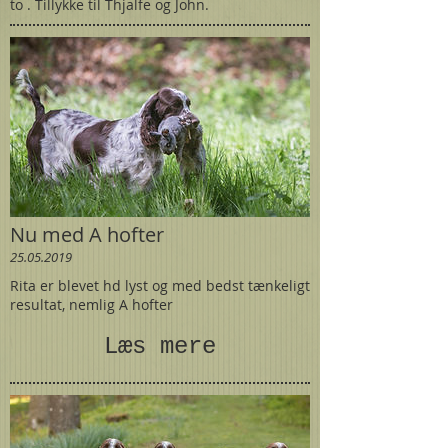
to . Tillykke til Thjalfe og John.
Nu med A hofter
25.05.2019
Rita er blevet hd lyst og med bedst tænkeligt
resultat, nemlig A hofter
Læs mere